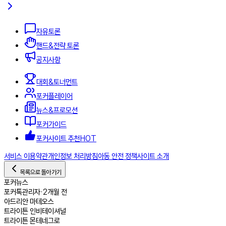
자유토론
핸드&전략 토론
공지사항
대회&토너먼트
포커플레이어
뉴스&프로모션
포커가이드
포커사이트 추천
HOT
서비스 이용약관
개인정보 처리방침
아동 안전 정책
사이트 소개
목록으로 돌아가기
포커뉴스
포커톡
관리자
•
2개월 전
아드리안 마테오스
트라이튼 인비테이셔널
트라이튼 몬테네그로