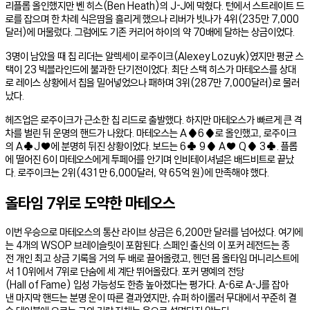
리플롭 올인했지만 벤 히스(Ben Heath)의 J-J에 막혔다. 턴에서 스트레이트 드
로를 잡으며 한 차례 식은땀을 흘리게 했으나 리버가 빗나가 4위(235만 7,000
달러)에 머물렀다. 그럼에도 기존 커리어 하이의 약 70배에 달하는 상금이었다.
3명이 남았을 때 칩 리더는 알렉세이 로주이크(Alexey Lozuyk)였지만 평균 스
택이 23 빅블라인드에 불과한 단기전이었다. 최단 스택 히스가 마테오스를 상대
로 레이스 상황에서 칩을 밀어넣었으나 패하며 3위(287만 7,000달러)로 물러
났다.
헤즈업은 로주이크가 근소한 칩 리드로 출발했다. 하지만 마테오스가 빠르게 큰 격
차를 벌린 뒤 운명의 핸드가 나왔다. 마테오스는 A♦6♦로 올인했고, 로주이크
의 A♣J♥에 분명히 뒤진 상황이었다. 보드는 6♣ 9♦ A♥ Q♦ 3♣. 플롭
에 떨어진 6이 마테오스에게 투페어를 안기며 인비테이셔널은 배드비트로 끝났
다. 로주이크는 2위(431만 6,000달러, 약 65억 원)에 만족해야 했다.
올타임 7위로 도약한 마테오스
이번 우승으로 마테오스의 통산 라이브 상금은 6,200만 달러를 넘어섰다. 여기에
는 4개의 WSOP 브레이슬릿이 포함된다. 스페인 출신의 이 포커 레전드는 종
전 개인 최고 상금 기록을 거의 두 배로 끌어올렸고, 헨던 몹 올타임 머니리스트에
서 10위에서 7위로 단숨에 세 계단 뛰어올랐다. 포커 명예의 전당
(Hall of Fame) 입성 가능성도 한층 높아졌다는 평가다. A-6로 A-J를 잡아
낸 마지막 핸드는 분명 운이 따른 결과였지만, 슈퍼 하이롤러 무대에서 꾸준히 결