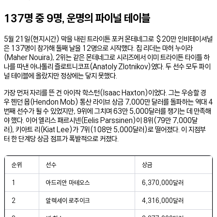
137명 중 9명, 운명의 파이널 테이블
5월 21일(현지시간) 막을 내린 트라이튼 포커 몬테네그로 $20만 인비테이셔널
은 137명이 참가해 둘째 날을 12명으로 시작했다. 칩 리더는 마허 누이라
(Maher Nouira), 2위는 같은 몬테네그로 시리즈에서 이미 트라이튼 타이틀 하
나를 따낸 아나톨리 즐로트니코프(Anatoly Zlotnikov)였다. 두 선수 모두 파이
널 테이블에 올랐지만 정상에는 닿지 못했다.
가장 먼저 자리를 뜬 건 아이작 학스턴(Isaac Haxton)이었다. 그는 우승할 경
우 헨던 몹(Hendon Mob) 통산 라이브 상금 7,000만 달러를 돌파하는 역대 4
번째 선수가 될 수 있었지만, 9위에 그치며 63만 5,000달러를 챙기는 데 만족해
야 했다. 이어 엘리스 패르시넨(Eelis Parssinen)이 8위(79만 7,000달
러), 키아트 리(Kiat Lee)가 7위(108만 5,000달러)로 떨어졌다. 이 지점부
터 한 단계당 상금 점프가 폭발적으로 커졌다.
순위
선수
상금
1
아드리안 마테오스
6,370,000달러
2
알렉세이 로주이크
4,316,000달러