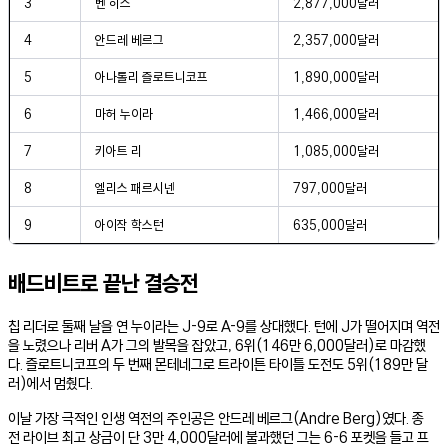
3
벤 히스
2,877,000달러
4
안드레 베르그
2,357,000달러
5
아나톨리 즐로트니코프
1,890,000달러
6
마허 누이라
1,466,000달러
7
키아트 리
1,085,000달러
8
엘리스 패르시넨
797,000달러
9
아이작 학스턴
635,000달러
배드비트로 끝난 결승전
칩 리더로 둘째 날을 연 누이라는 J-9로 A-9를 상대했다. 턴에 J가 떨어지며 역전
을 노렸으나 리버 A가 그의 발목을 잡았고, 6위(146만 6,000달러)로 마감했
다. 즐로트니코프의 두 번째 몬테네그로 트라이튼 타이틀 도전도 5위(189만 달
러)에서 멈췄다.
이날 가장 극적인 인생 역전의 주인공은 안드레 베르그(Andre Berg)였다. 종
전 라이브 최고 상금이 단 3만 4,000달러에 불과했던 그는 6-6 포켓을 들고 프