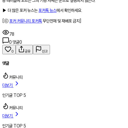
승 테이블에 오르는 그의 기량 자체는 운으로 설명되지 않는다.
▶ 더 많은 포커 뉴스는
포커톡 뉴스
에서 확인하세요.
[ⓒ
포커 커뮤니티 포커톡
무단전재 및 재배포 금지]
78
0
댓글
0
0
공유
신고
댓글
커뮤니티
더보기
인기글 TOP 5
커뮤니티
더보기
인기글 TOP 5