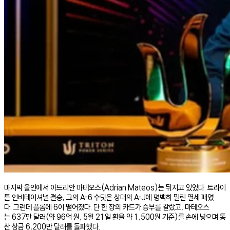
마지막 올인에서 아드리안 마테오스(Adrian Mateos)는 뒤지고 있었다. 트라이
튼 인비테이셔널 결승, 그의 A-6 수딧은 상대의 A-J에 명백히 밀린 열세 패였
다. 그런데 플롭에 6이 떨어졌다. 단 한 장의 카드가 승부를 갈랐고, 마테오스
는 637만 달러(약 96억 원, 5월 21일 환율 약 1,500원 기준)를 손에 넣으며 통
산 상금 6,200만 달러를 돌파했다.