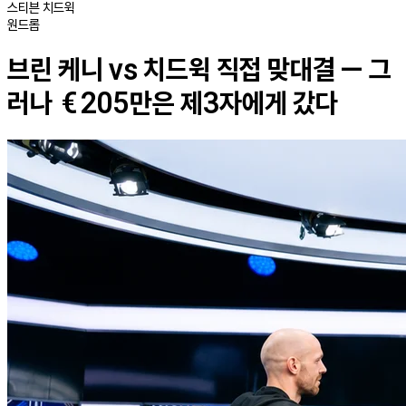
스티븐 치드윅
원드롭
브린 케니 vs 치드윅 직접 맞대결 — 그
러나 €205만은 제3자에게 갔다