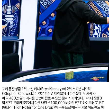
포커 통산 상금 1위 브린 케니(Bryn Kenney)와 2위 스티븐 치드윅
(Stephen Chidwick)이 같은 파이널 테이블에서 마주쳤다. 두 사람 사
이 약 400만 달러 격차를 단번에 좁힐 수 있는 절호의 기회였다. 그러나 5월 3
일 EPT 몬테카를로에서 막을 내린 €100,000 바이인 EPT 하이롤러 포 원드
롭(EPT High Roller for One Drop)의 우승 트로피는 두 거물 어느 쪽도 아