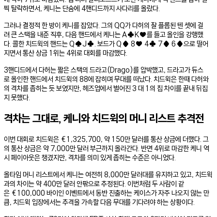
찍 탈락하면서, 케니는 단숨에 4핸디드까지 사다리를 올랐다.
그러나 결정적 한 방이 케니를 잡았다. 그의 QQ가 다허의 잘 플롭된 텐 셋에 걸
려 큰 스택을 내준 직후, 다음 핸드에서 케니는 A♣K♥를 들고 올인을 강행했
다. 콜한 치드윅의 핸드는 Q♠J♣. 보드가 Q♦ 8♥ 4♣ 7♦ 6♦으로 떨어
지면서 통산 상금 1위는 4위로 대회를 마감했다.
3핸디드에서 다허는 짧은 스택의 드라고(Drago)를 압박했고, 드라고가 듀스
로 올인한 핸드에서 치드윅의 88에 잡히며 무대를 떠났다. 치드윅은 한때 다허와
의 격차를 좁히는 듯 보였지만, 헤즈업에서 벌어진 3 대 1의 칩 차이를 끝내 뒤집
지 못했다.
격차는 그대로, 케니와 치드윅의 머니 리스트 추격전
이번 대회로 치드윅은 €1,325,700, 약 150만 달러를 통산 상금에 더했다. 그
의 통산 상금은 약 7,000만 달러 부근까지 올라간다. 반면 4위로 마감한 케니 역
시 페이아웃은 챙겼지만, 격차를 의미 있게 좁히는 수준은 아니었다.
올타임 머니 리스트에서 케니는 여전히 8,000만 달러대를 유지하고 있고, 치드윅
과의 차이는 약 400만 달러 안팎으로 추정된다. 이번처럼 두 사람이 같
은 €100,000 바이인 이벤트에서 동반 진출하는 케이스가 자주 나오지 않는 만
큼, 치드윅 입장에서는 추격을 가속할 다음 무대를 기다려야 하는 상황이다.