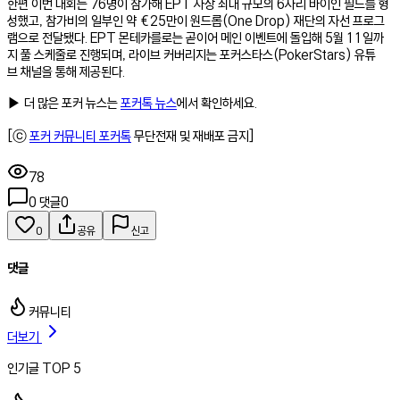
한편 이번 대회는 76명이 참가해 EPT 사상 최대 규모의 6자리 바이인 필드를 형
성했고, 참가비의 일부인 약 €25만이 원드롭(One Drop) 재단의 자선 프로그
램으로 전달됐다. EPT 몬테카를로는 곧이어 메인 이벤트에 돌입해 5월 11일까
지 풀 스케줄로 진행되며, 라이브 커버리지는 포커스타스(PokerStars) 유튜
브 채널을 통해 제공된다.
▶ 더 많은 포커 뉴스는
포커톡 뉴스
에서 확인하세요.
[ⓒ
포커 커뮤니티 포커톡
무단전재 및 재배포 금지]
78
0
댓글
0
0
공유
신고
댓글
커뮤니티
더보기
인기글 TOP 5