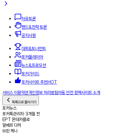
자유토론
핸드&전략 토론
공지사항
대회&토너먼트
포커플레이어
뉴스&프로모션
포커가이드
포커사이트 추천
HOT
서비스 이용약관
개인정보 처리방침
아동 안전 정책
사이트 소개
목록으로 돌아가기
포커뉴스
포커톡
관리자
•
3개월 전
EPT 몬테카를로
알베르 다허
브린 케니