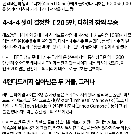
닌 레바논의 알베르 다허(Albert Daher)에게 돌아갔다. 다허는 €2,055,000
을 챙기며 자신의 커리어 최대 성적을 새로 썼다.
4-4-4 셋이 결정한 €205만, 다허의 깜짝 우승
헤즈업은 다허가 약 3 대 1의 칩 리드를 잡은 채 시작됐다. 치드윅은 10BB까지 줄
어든 스택을 K♠8♠로 올인했고, 다허는 4♠4♣로 콜했다. 플롭에 4♦가 떨
어져 다허가 곧바로 셋을 메이드했고, 그대로 핸드가 굳어지며 우승이 확정됐다.
다허는 EPT 정규 무대에 자주 등장해 온 선수이지만, 통산 상금은 약 1,200
만 달러 수준으로 케니나 치드윅과는 한 자릿수 차이가 나는 위치에 있었다. 이
번 €205만은 단번에 그의 커리어 베스트로 등극하는 금액이다.
4핸디드까지 살아남은 두 거물, 그러나
케니는 파이널 데이를 8명 중 가장 짧은 스택으로 시작했다. 칩 리더는 폴란드의 빅
토르 '리미트리스' 말리노프스키(Wiktor 'Limitless' Malinowski)였고, 다
허와 툰 멀더(Teun Mulder), 엔리코 카모치(Enrico Camosci) 등이 그 뒤
를 받쳤다. 치드윅은 중간 정도의 스택이었다.
다허는 초반 두 번의 빅 핸드 콜로 칩 스택을 빠르게 키웠다. 멀더는 AJ로 다허
의 AA에 부딪혀 8위에 그쳤고, 카모치 역시 같은 AJ를 들이밀었다가 다허의 KK
에 막혀 7위로 마감했다. 칩 리더 말리노프스키 또한 케니에게 빅 핸드를 잡혀 일