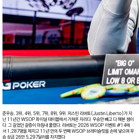
준우승, 3위, 4위, 5위, 7위, 8위, 9위. 저스틴 리버토(Justin Liberto)가 지
난 11년간 WSOP 파이널 테이블에서 거쳐온 자리다. 우승만 빼고 다 해본 셈이
다. 그 길었던 갈증이 마침내 풀렸다. 리버토는 2026 WSOP 이벤트 #14에
서 1,287명을 제치고 11년 만의 두 번째 WSOP 브레이슬릿을 손에 넣으며 우
승 상금 26만 5,297달러를 차지했다.