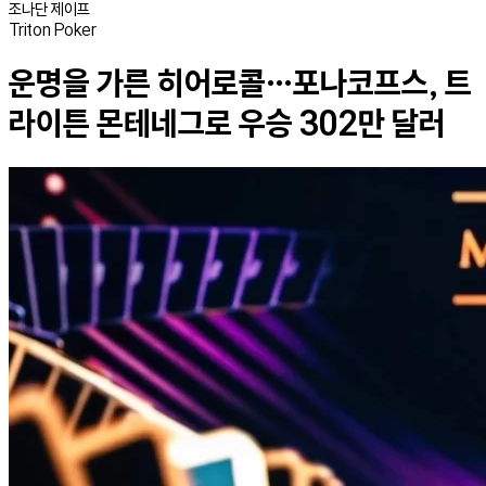
조나단 제이프
Triton Poker
운명을 가른 히어로콜…포나코프스, 트
라이튼 몬테네그로 우승 302만 달러