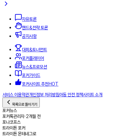
자유토론
핸드&전략 토론
공지사항
대회&토너먼트
포커플레이어
뉴스&프로모션
포커가이드
포커사이트 추천
HOT
서비스 이용약관
개인정보 처리방침
아동 안전 정책
사이트 소개
목록으로 돌아가기
포커뉴스
포커톡
관리자
•
2개월 전
포나코프스
트라이튼 포커
트라이튼 몬테네그로