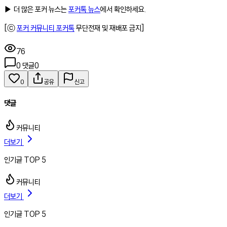
▶ 더 많은 포커 뉴스는
포커톡 뉴스
에서 확인하세요.
[ⓒ
포커 커뮤니티 포커톡
무단전재 및 재배포 금지]
76
0
댓글
0
0
공유
신고
댓글
커뮤니티
더보기
인기글 TOP 5
커뮤니티
더보기
인기글 TOP 5