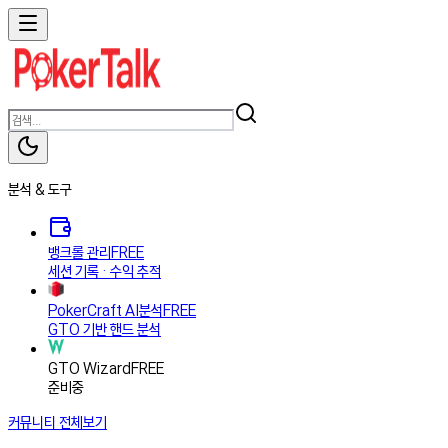
분석 & 도구
뱅크롤 관리
FREE
세션 기록 · 수익 추적
PokerCraft AI분석
FREE
GTO 기반 핸드 분석
GTO Wizard
FREE
준비중
커뮤니티
전체보기