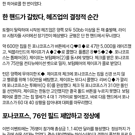
한 히어로콜 한 번이었다.
한 핸드가 갈랐다, 헤즈업의 결정적 순간
토렐이 탈락하며 시작된 헤즈업은 양쪽 모두 50bb 이상을 든 채 출발해, 라이
브 시청자들 사이에선 장기전이 예상됐다. 균형은 단 한 핸드에서 무너졌다.
약 600만 칩을 든 포나코프스가 버튼에서 Q♥8♦로 47만 5,000을 레이즈했
고, 빅블라인드의 제이프가 A♦2♠로 콜했다. 플롭은 8♥5♠2♣. 포나코프
스는 톱페어(8), 제이프는 보텀페어(2)를 동시에 맞혔다. 체크를 받은 포나코프
스가 75만을 컨티뉴에이션 벳으로 밀자, 보텀페어의 제이프가 콜로 받았다.
턴은 양쪽에 무의미한 K♠. 제이프의 체크에 포나코프스는 킹을 신경 쓰지 않
고 밸류를 위해 160만을 베팅했고, 제이프는 또다시 콜했다. 리버 Q♦가 깔리
며 포나코프스는 투페어(Q·8)를 완성했다. 체크 뒤 포나코프스가 310만 올인
을 선언하자, 제이프는 한동안 고민했지만 결국 폴드 버튼을 누르지 못했다. 보텀
페어로 콜한 그는 칩 열세가 4 대 1 가까이로 벌어졌고, 바로 다음 핸드에서 포나
코프스가 60 대 40 상황을 잡아내며 대회를 마무리했다.
포나코프스, 76인 필드 제압하고 정상에
이번 이벤트에는 76명이 참가해 총상금 1,140만 달러를 형성했다. 정상까지 가
는 길에 쉬운 상대는 없었다. 결승 테이블에는 하이스테이크 경험이 풍부한 프로 9