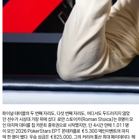
파이널 테이블의 두 번째 자리도, 다섯 번째 자리도, 어디서도 두드러지지 않았
던 선수가 시상대 가장 위에 섰다. 로만 스토이카(Roman Stoica)는 8명이 모
인 마지막 데이를 칩 카운트 중위권으로 시작했지만, 단 4시간 만에 1,011명
이 모인 2026 PokerStars EPT 몬테카를로 €5,300 메인이벤트의 마지
막 한 명이 됐다. 우승 상금은 €825,000, 그의 커리어 통산 최대 페이데이다. 헤