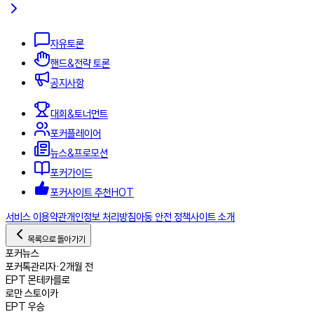
자유토론
핸드&전략 토론
공지사항
대회&토너먼트
포커플레이어
뉴스&프로모션
포커가이드
포커사이트 추천
HOT
서비스 이용약관
개인정보 처리방침
아동 안전 정책
사이트 소개
목록으로 돌아가기
포커뉴스
포커톡
관리자
•
2개월 전
EPT 몬테카를로
로만 스토이카
EPT 우승