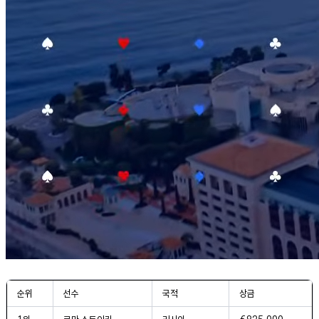
순위
선수
국적
상금