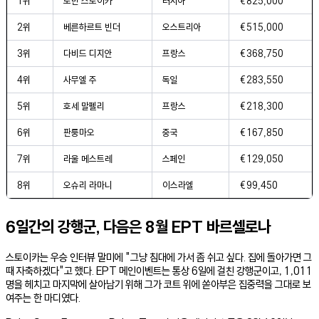
1위
로만 스토이카
러시아
€825,000
2위
베른하르트 빈더
오스트리아
€515,000
3위
다비드 디지안
프랑스
€368,750
4위
사무엘 주
독일
€283,550
5위
호세 말펠리
프랑스
€218,300
6위
판룽마오
중국
€167,850
7위
라울 메스트레
스페인
€129,050
8위
오슈리 라마니
이스라엘
€99,450
6일간의 강행군, 다음은 8월 EPT 바르셀로나
스토이카는 우승 인터뷰 말미에 "그냥 침대에 가서 좀 쉬고 싶다. 집에 돌아가면 그
때 자축하겠다"고 했다. EPT 메인이벤트는 통상 6일에 걸친 강행군이고, 1,011
명을 헤치고 마지막에 살아남기 위해 그가 코트 위에 쏟아부은 집중력을 그대로 보
여주는 한 마디였다.