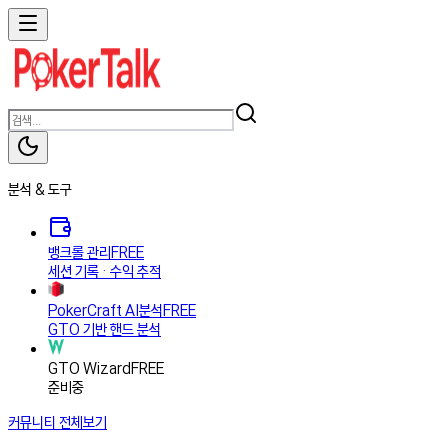
분석 & 도구
뱅크롤 관리
FREE
세션 기록 · 수익 추적
PokerCraft AI분석
FREE
GTO 기반 핸드 분석
GTO Wizard
FREE
준비중
커뮤니티
전체보기