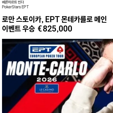
베른하르트 빈더
PokerStars EPT
로만 스토이카, EPT 몬테카를로 메인
이벤트 우승 €825,000