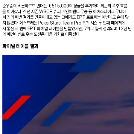
준우승의 베른하르트 빈더는 €515,000의 상금을 추가하며 최근의 폭주 흐름
을 이어갔다. 직전 시즌 WSOP 슈퍼 메인이벤트 우승 등 하이스테이크 무대에
서 거의 매번 결과를 만들어내고 있는 그에게도 EPT 트로피는 이번에도 손에 닿
지 않았다. 메스트레는 PokerStars Team Pro 복귀 시즌 두 번째 메이저에
서 통산 세 번째 EPT 파이널 테이블을 만들었지만, 7위로 일찍 정리되며 12년 만
의 메인이벤트 우승 도전은 다음 기회로 미뤄졌다.
파이널 테이블 결과