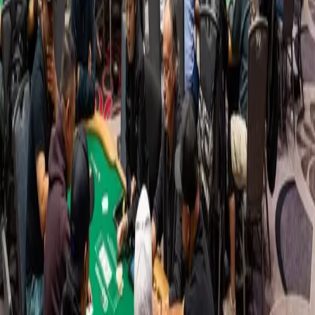
(Scott Clements)에게 돌아갔다. 그는 헤즈업에서 PLO 강자 딜런 와이즈먼
(Dylan Weisman)을 꺾고 45만 176달러와 함께 통산 4번째 브레이슬릿을 손
에 넣었다.
2026 WSOP 7일차 새 챔피언 4인
같은 날 Event #1 550달러 미스터리 밀리언스에서는 필립 천(Philip Chun)
이 2만 488명이라는 초대형 필드를 뚫고 생애 첫 브레이슬릿과 40만 달러를 차
지했다. 천은 헤즈업에서 잘릴 후세인(Jalil Houssain)을 제압했는데, 이로써 후
세인은 팔레스타인 출신 첫 WSOP 우승자가 될 기회를 아쉽게 놓쳤다.
같은 이벤트에서는 레크리에이셔널 플레이어 앤드류 쉘튼(Andrew Shelton)
이 최고 상금이 걸린 100만 달러 바운티를 적중시키며 또 다른 화제를 만들었
다. Event #10 600달러 딥스택 노리밋 홀덤은 230명이 남아 데이2를 재개
한 끝에 카라펫 갈리스탄(Karapet Galystan)이 첫 브레이슬릿과 25만 8829
달러의 주인이 됐다.
월요일에는 Event #7 2만 5000달러 헤즈업 노리밋 홀덤 챔피언십도 막을 내
렸다. 4강에는 디미타르 단체프(Dimitar Danchev), 알렉스 폭센
(Alex Foxen), 나카이 류타(Ryuta Nakai), 니키타 쿠즈네초프
(Nikita Kuznetzov)가 올라 우승 상금 80만 달러를 놓고 격돌했다.
단체프는 4강에서 나카이를 꺾은 뒤 결승에서 쿠즈네초프까지 제압하며 생
애 첫 라이브 WSOP 브레이슬릿을 들어 올렸다. 80만 달러는 원·달러 환