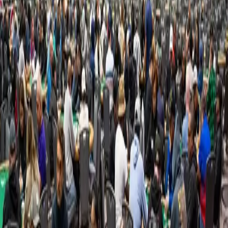
디미타르 단체프
Phil Hellmuth
필 헬뮤스, 18번째 브레이슬릿 또 무
산…2026 WSOP 7일차 챔피언 4인
필 헬뮤스(Phil Hellmuth)가 또 한 번 역대 최다 브레이슬릿 기록 경신 문턱에
서 무너졌다. 2026 월드시리즈오브포커(2026 WSOP) 7일차였던 6월 2일
(현지시간) 라스베이거스에서는 브레이슬릿 4개가 새 주인을 찾았지만, 정작 '포
커 브랫' 헬뮤스의 이름은 그 명단에 없었다. 통산 18번째 우승을 노리던 그는 파
이널테이블에서 결정적 배드비트에 발목을 잡혔고, 여름 시리즈는 이제 본격적
인 절정 구간으로 들어서고 있다.
헬뮤스, 파이널테이블서 또 좌절
이날 가장 주목받은 이벤트는 Event #9 1만 달러 오마하 하이로우 8 오어 베
터 챔피언십이었다. 204명 필드가 파이널테이블로 좁혀지자 포커계의 시선은 헬
뮤스에게 쏠렸다. 단 7명만 남은 상황, 기록을 한 번 더 늘릴 18번째 브레이슬릿
이 눈앞이었다.
그러나 연속된 배드비트가 그를 7위에서 탈락시켰다. 우승은 스캇 클레멘츠