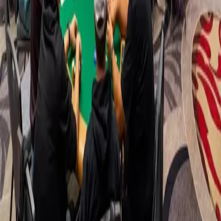
율 약 1,380원(6월 2일 기준) 적용 시 한화로 약 11억 원에 해당하는 금액으
로, 이날 수여된 4개 브레이슬릿 중 최고 상금이었다.
브레이슬릿 레이스 본격화
7일차까지 이미 다양한 종목에서 챔피언이 배출됐지만, 2026 WSOP는 아
직 절정에 이르지도 않았다. 매년 6~7월 라스베이거스에서 펼쳐지는 WSOP
는 수백 개 이벤트와 메인이벤트 우승 시 주어지는 브레이슬릿을 놓고 전 세계 플레
이어가 모여드는 무대다. 550달러 저바이인 이벤트가 2만 명 이상을 끌어모은 것
에서 보듯, 올해도 참가 열기는 식지 않았다.
특히 헬뮤스의 18번째 도전은 시리즈가 진행되는 동안 계속해서 화제를 만들 전망
이다. 기록 경신이 한 번 더 무산된 만큼, 그가 남은 일정에서 어떤 종목을 다시 노
릴지가 관전 포인트다. 한국 팬 입장에서는 아시아권 플레이어들의 파이널테이
블 진출 여부와 메인이벤트 시즌의 한국인 성적에도 시선이 쏠린다.
▶ 더 많은 포커 뉴스는
포커톡 뉴스
에서 확인하세요.
[ⓒ 포커 커뮤니티
포커톡
무단전재 및 재배포 금지]
70
0
댓글
0