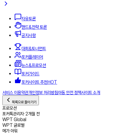
자유토론
핸드&전략 토론
공지사항
대회&토너먼트
포커플레이어
뉴스&프로모션
포커가이드
포커사이트 추천
HOT
서비스 이용약관
개인정보 처리방침
아동 안전 정책
사이트 소개
목록으로 돌아가기
프로모션
포커톡
관리자
•
2개월 전
WPT Global
WPT 글로벌
메가 아워