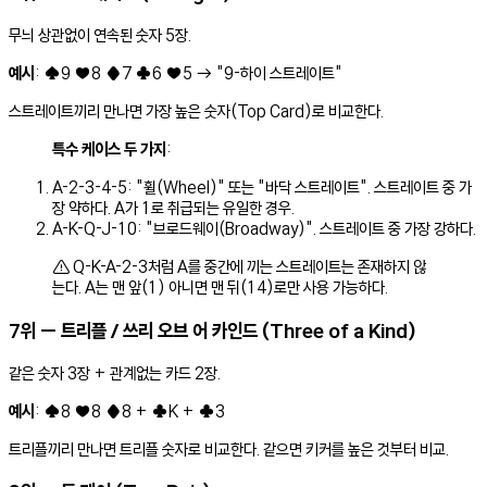
무늬 상관없이 연속된 숫자 5장.
예시
: ♠9 ♥8 ♦7 ♣6 ♥5 → "9-하이 스트레이트"
스트레이트끼리 만나면 가장 높은 숫자(Top Card)로 비교한다.
특수 케이스 두 가지
:
A-2-3-4-5: "휠(Wheel)" 또는 "바닥 스트레이트". 스트레이트 중 가
장 약하다. A가 1로 취급되는 유일한 경우.
A-K-Q-J-10: "브로드웨이(Broadway)". 스트레이트 중 가장 강하다.
⚠️ Q-K-A-2-3처럼 A를 중간에 끼는 스트레이트는 존재하지 않
는다. A는 맨 앞(1) 아니면 맨 뒤(14)로만 사용 가능하다.
7위 — 트리플 / 쓰리 오브 어 카인드 (Three of a Kind)
같은 숫자 3장 + 관계없는 카드 2장.
예시
: ♠8 ♥8 ♦8 + ♣K + ♣3
트리플끼리 만나면 트리플 숫자로 비교한다. 같으면 키커를 높은 것부터 비교.