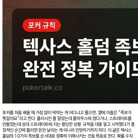
포커를 처음 배울 때 가장 많이 막히는 게 어디냐고 물으면, 열에 아홉은 "족보가
헷갈려요"라고 한다. 플러시인 줄 알았는데 풀하우스에 졌다거나, 스트레이트를
만들었는데 상대 스트레이트에 지는 황당한 상황. 규칙을 대충 알고 시작했다가 결
정적인 순간에 틀리면 돈만 날리는 게 아니라 민망하기까지 하다. 이 글은 텍사스
홀덤의 10가지 족보를 순서대로 정확히 이해시키는 것을 목표로 한다. 확률 수치