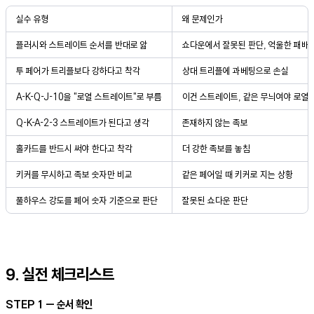
실수 유형
왜 문제인가
플러시와 스트레이트 순서를 반대로 앎
쇼다운에서 잘못된 판단, 억울한 패배
투 페어가 트리플보다 강하다고 착각
상대 트리플에 과베팅으로 손실
A-K-Q-J-10을 "로열 스트레이트"로 부름
이건 스트레이트, 같은 무늬여야 로열
Q-K-A-2-3 스트레이트가 된다고 생각
존재하지 않는 족보
홀카드를 반드시 써야 한다고 착각
더 강한 족보를 놓침
키커를 무시하고 족보 숫자만 비교
같은 페어일 때 키커로 지는 상황
풀하우스 강도를 페어 숫자 기준으로 판단
잘못된 쇼다운 판단
9. 실전 체크리스트
STEP 1 — 순서 확인