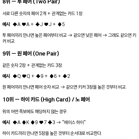
8위 — 투 페어 (Two Pair)
서로 다른 숫자의 페어 2개 + 관계없는 카드 1장.
예시
: ♠A ♥A + ♣J ♥J + ♦5
투 페어끼리 만나면 높은 페어부터 비교 → 같으면 낮은 페어 → 그래도 같으면 키
커 비교.
9위 — 원 페어 (One Pair)
같은 숫자 2장 + 관계없는 카드 3장.
예시
: ♠Q ♥Q + ♣9 + ♦6 + ♣2
원 페어끼리 만나면 페어 숫자 비교 → 같으면 키커 3장을 높은 것부터 비교.
10위 — 하이 카드 (High Card) / 노 페어
위의 어떤 족보에도 해당하지 않는 경우.
예시
: ♠A ♦K ♦9 ♥7 ♣3 → "에이스 하이"
하이 카드끼리 만나면 5장을 높은 것부터 순서대로 비교한다.