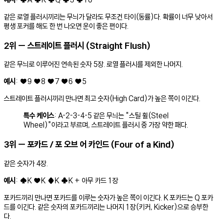
같은 로열 플러시끼리는 무늬가 달라도 무조건 타이(동률)다. 확률이 너무 낮아서
평생 포커를 해도 한 번 나오면 운이 좋은 편이다.
2위 — 스트레이트 플러시 (Straight Flush)
같은 무늬로 이루어진 연속된 숫자 5장. 로열 플러시를 제외한 나머지.
예시
: ♥9 ♥8 ♥7 ♥6 ♥5
스트레이트 플러시끼리 만나면 최고 숫자(High Card)가 높은 쪽이 이긴다.
특수 케이스
: A-2-3-4-5 같은 무늬는 "스틸 휠(Steel
Wheel)"이라고 부르며, 스트레이트 플러시 중 가장 약한 패다.
3위 — 포카드 / 포 오브 어 카인드 (Four of a Kind)
같은 숫자가 4장.
예시
: ♠K ♥K ♦K ♣K + 아무 카드 1장
포카드끼리 만나면 포카드를 이루는 숫자가 높은 쪽이 이긴다. K 포카드는 Q 포카
드를 이긴다. 같은 숫자의 포카드끼리는 나머지 1장(키커, Kicker)으로 승부한
다.