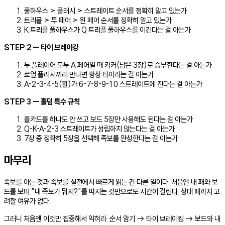
풀하우스 > 플러시 > 스트레이트 순서를 정확히 알고 있는가
트리플 > 투 페어 > 원 페어 순서를 정확히 알고 있는가
K 트리플 풀하우스가 Q 트리플 풀하우스를 이긴다는 걸 아는가
STEP 2 — 타이 브레이킹
두 플레이어 모두 A 페어일 때 키커(남은 3장)로 승부한다는 걸 아는가
로열 플러시끼리 만나면 항상 타이라는 걸 아는가
A-2-3-4-5(휠)가 6-7-8-9-10 스트레이트에 진다는 걸 아는가
STEP 3 — 홀덤 특수 규칙
홀카드를 하나도 안 쓰고 보드 5장만 사용해도 된다는 걸 아는가
Q-K-A-2-3 스트레이트가 성립하지 않는다는 걸 아는가
7장 중 정확히 5장을 선택해 족보를 완성한다는 걸 아는가
마무리
족보를 아는 것과 족보를 실전에서 빠르게 읽는 건 다른 일이다. 처음엔 내 패와 보
드를 보며 "내 족보가 뭐지?"를 따지는 것만으로도 시간이 걸린다. 상대 패까지 고
려할 여유가 없다.
그러니 처음엔 이것만 집중해서 익혀라. 순서 암기 → 타이 브레이킹 → 보드와 내