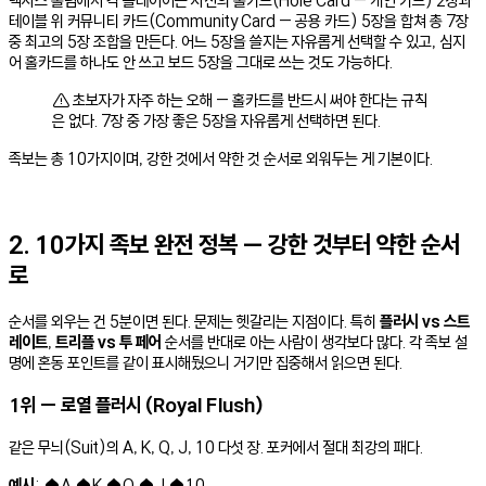
텍사스 홀덤에서 각 플레이어는 자신의 홀카드(Hole Card — 개인 카드) 2장과
테이블 위 커뮤니티 카드(Community Card — 공용 카드) 5장을 합쳐 총 7장
중 최고의 5장 조합을 만든다. 어느 5장을 쓸지는 자유롭게 선택할 수 있고, 심지
어 홀카드를 하나도 안 쓰고 보드 5장을 그대로 쓰는 것도 가능하다.
⚠️ 초보자가 자주 하는 오해 — 홀카드를 반드시 써야 한다는 규칙
은 없다. 7장 중 가장 좋은 5장을 자유롭게 선택하면 된다.
족보는 총 10가지이며, 강한 것에서 약한 것 순서로 외워두는 게 기본이다.
2. 10가지 족보 완전 정복 — 강한 것부터 약한 순서
로
순서를 외우는 건 5분이면 된다. 문제는 헷갈리는 지점이다. 특히
플러시 vs 스트
레이트
,
트리플 vs 투 페어
순서를 반대로 아는 사람이 생각보다 많다. 각 족보 설
명에 혼동 포인트를 같이 표시해뒀으니 거기만 집중해서 읽으면 된다.
1위 — 로열 플러시 (Royal Flush)
같은 무늬(Suit)의 A, K, Q, J, 10 다섯 장. 포커에서 절대 최강의 패다.
예시
: ♠A ♠K ♠Q ♠J ♠10