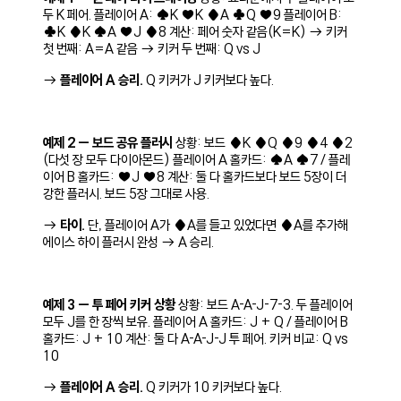
두 K 페어. 플레이어 A: ♠K ♥K ♦A ♣Q ♥9 플레이어 B:
♣K ♦K ♠A ♥J ♦8 계산: 페어 숫자 같음(K=K) → 키커
첫 번째: A=A 같음 → 키커 두 번째: Q vs J
→
플레이어 A 승리.
Q 키커가 J 키커보다 높다.
예제 2 — 보드 공유 플러시
상황: 보드 ♦K ♦Q ♦9 ♦4 ♦2
(다섯 장 모두 다이아몬드) 플레이어 A 홀카드: ♠A ♠7 / 플레
이어 B 홀카드: ♥J ♥8 계산: 둘 다 홀카드보다 보드 5장이 더
강한 플러시. 보드 5장 그대로 사용.
→
타이.
단, 플레이어 A가 ♦A를 들고 있었다면 ♦A를 추가해
에이스 하이 플러시 완성 → A 승리.
예제 3 — 투 페어 키커 상황
상황: 보드 A-A-J-7-3. 두 플레이어
모두 J를 한 장씩 보유. 플레이어 A 홀카드: J + Q / 플레이어 B
홀카드: J + 10 계산: 둘 다 A-A-J-J 투 페어. 키커 비교: Q vs
10
→
플레이어 A 승리.
Q 키커가 10 키커보다 높다.