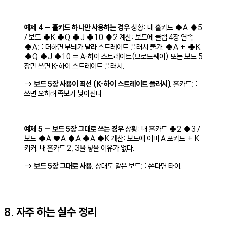
예제 4 — 홀카드 하나만 사용하는 경우
상황: 내 홀카드 ♠A ♦5
/ 보드 ♣K ♣Q ♣J ♣10 ♦2 계산: 보드에 클럽 4장 연속.
♠A를 더하면 무늬가 달라 스트레이트 플러시 불가. ♠A + ♣K
♣Q ♣J ♣10 = A-하이 스트레이트(브로드웨이). 또는 보드 5
장만 쓰면 K-하이 스트레이트 플러시.
→
보드 5장 사용이 최선 (K-하이 스트레이트 플러시).
홀카드를
쓰면 오히려 족보가 낮아진다.
예제 5 — 보드 5장 그대로 쓰는 경우
상황: 내 홀카드 ♣2 ♦3 /
보드 ♠A ♥A ♦A ♣A ♠K 계산: 보드에 이미 A 포카드 + K
키커. 내 홀카드 2, 3을 넣을 이유가 없다.
→
보드 5장 그대로 사용.
상대도 같은 보드를 쓴다면 타이.
8. 자주 하는 실수 정리