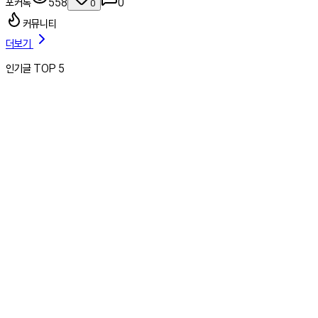
포커톡
558
0
0
커뮤니티
더보기
인기글 TOP 5