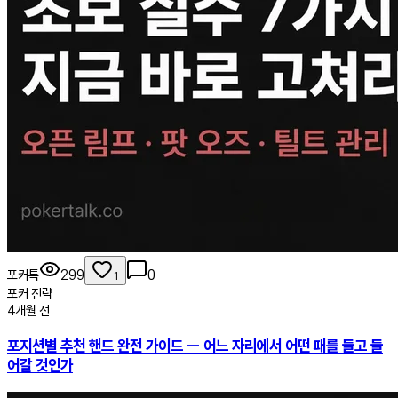
포커톡
299
0
1
포커 전략
4개월 전
포지션별 추천 핸드 완전 가이드 — 어느 자리에서 어떤 패를 들고 들
어갈 것인가