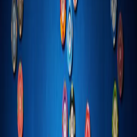
자유토론
핸드&전략 토론
공지사항
대회&토너먼트
포커플레이어
뉴스&프로모션
포커가이드
포커사이트 추천
HOT
서비스 이용약관
개인정보 처리방침
아동 안전 정책
사이트 소개
목록으로 돌아가기
해외대회
포커톡
관리자
•
2개월 전
JOPT
재팬오픈포커투어
2026 도쿄 포커