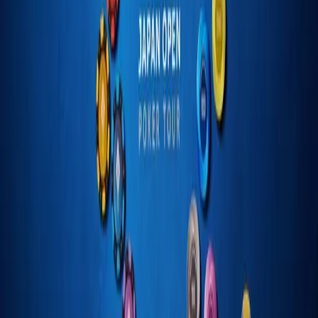
🏆
대회 공식사이트 →
📅
대회 전체 스케줄 →
주요 이벤트 및 참가 구조
이벤트
날짜
참가 방식
Main Event Live Day 1
7/16~7/19 중 다수 플라이트
다이렉트 바
Main Event Online Day 1
별도 진행
포커체이스 
NLH Mini Main Event
추후 공개
2 티켓 + 
사이드 이벤트 다수
7/16~7/20
현장 결제(
Main Event 파이널
7/20(월)
—