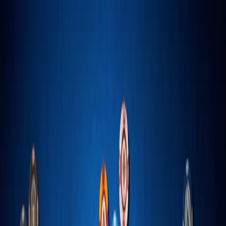
분석 & 도구
뱅크롤 관리
FREE
세션 기록 · 수익 추적
PokerCraft AI분석
FREE
GTO 기반 핸드 분석
GTO Wizard
FREE
준비중
커뮤니티
전체보기