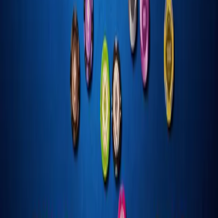
세부 토너먼트 라인업과 바이인, 칩 스택, 시작 시각은 공식 플레이어 가이드
(JP/KR/EN/CN)에 순차 공개될 예정이다.
대회 규모와 볼거리
JOPT는 일본 포커 신에서 가장 높은 참가 규모를 자랑하는 시리즈다. 참고로 전
년도 동일 시리즈인 2025 Tokyo #02는 약 5억 엔(약 46억 원) 규모의 총상
금 풀과 63개 토너먼트, 누적 2만 7,000명 이상의 참가, 171개 테이블 운영으
로 진행됐으며 메인이벤트는 5일에 걸쳐 펼쳐졌다. 또한 2026 Grand Final(4
월)에서는 13일간 187개 토너먼트가 열려 누적 약 4만 명이 참가하고 메인이벤
트 엔트리만 2,816명을 기록하는 등 시리즈 규모가 지속적으로 확대되고 있다.
이번 #02 역시 베르살 다카다노바바의 약 2,400㎡, 무주(無柱) 공간에
100~600번까지 6개 블록으로 테이블이 배치된다. 라이브 새틀라이트로 획득
한 티켓은 그랜드 파이널·도쿄·오사카·삿포로 등 개최 지역과 무관하게 메인이벤
트 라이브 Day 1 참가에 사용할 수 있으며, 모든 사이드 이벤트에서는 1장당 1만
엔 상당으로 활용 가능하다.
온라인 위성 및 참가 안내
메인이벤트 온라인 Day 1은 포커체이스(Poker Chase) 앱에서 진행되는 온라