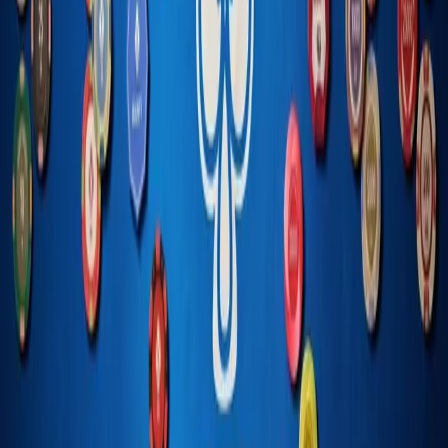
항목
내용
대회명
JOPT 2026 Tokyo #02 (Japan Open Poker Tour
전체 일정
2026년 7월 16일(목) ~ 7월 20일(월), 5일간
장소
베르살 다카다노바바, 도쿄 신주쿠 (JR 다카다노바바역 도보
종목
홀덤, 오마하, 드로우, 스터드, 믹스 등 다종목
메인이벤트 참가 방식
라이브 Day 1(다이렉트 바이인 또는 라이브 새틀라이트 티켓
메인이벤트 바이인
추후 공개 (공식 플레이어 가이드 확인)