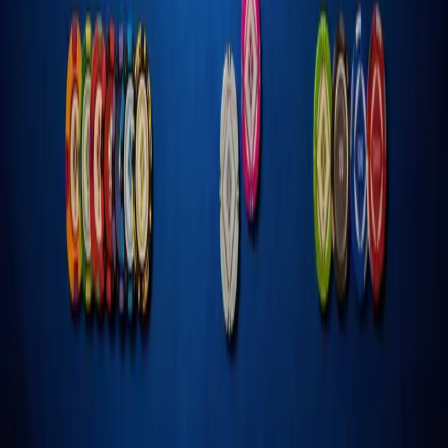
인 새틀라이트를 통해 획득한 티켓으로 참가할 수 있다. 라이브 새틀라이트는 일본
전역의 포커룸에서 상시 열리므로, SNS에서 '#JOPT'를 검색하거나 공식 새
틀라이트 캘린더에서 인근 일정을 확인하면 된다. 사이드 이벤트는 사전 등록 없이
현장에서 시설이용료와 드링크 티켓 비용을 결제하면 참가할 수 있으며, 결제 수단
은 현금(엔화), 신용카드, 전자머니, POKERWEB COIN, USDT 등을 지원한
다. 대회 참가에는 사전 플레이어 등록과 규약 동의가 필요하다.
다른 포커 대회 일정도 확인하고 싶다면 →
포커톡 대회&토너먼트 전체 보기
471
0
댓글
0
0
공유
신고
커뮤니티
더보기
인기글 TOP 5
커뮤니티
더보기