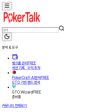
분석 & 도구
뱅크롤 관리
FREE
세션 기록 · 수익 추적
PokerCraft AI분석
FREE
GTO 기반 핸드 분석
GTO Wizard
FREE
준비중
커뮤니티
전체보기