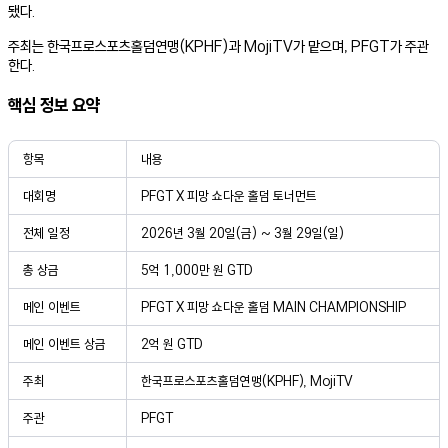
됐다.
주최는 한국프로스포츠홀덤연맹(KPHF)과 MojiTV가 맡으며, PFGT가 주관
한다.
핵심 정보 요약
항목
내용
대회명
PFGT X 피망 쇼다운 홀덤 토너먼트
전체 일정
2026년 3월 20일(금) ~ 3월 29일(일)
총 상금
5억 1,000만 원 GTD
메인 이벤트
PFGT X 피망 쇼다운 홀덤 MAIN CHAMPIONSHIP
메인 이벤트 상금
2억 원 GTD
주최
한국프로스포츠홀덤연맹(KPHF), MojiTV
주관
PFGT