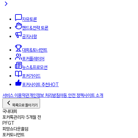
자유토론
핸드&전략 토론
공지사항
대회&토너먼트
포커플레이어
뉴스&프로모션
포커가이드
포커사이트 추천
HOT
서비스 이용약관
개인정보 처리방침
아동 안전 정책
사이트 소개
목록으로 돌아가기
국내대회
포커톡
관리자
•
5개월 전
PFGT
피망쇼다운홀덤
포커토너먼트