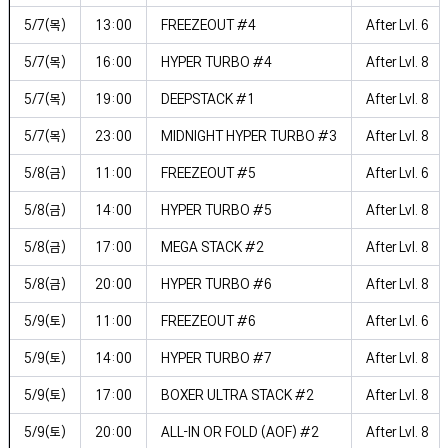
5/7(목)
13:00
FREEZEOUT #4
After Lvl. 6
5/7(목)
16:00
HYPER TURBO #4
After Lvl. 8
5/7(목)
19:00
DEEPSTACK #1
After Lvl. 8
5/7(목)
23:00
MIDNIGHT HYPER TURBO #3
After Lvl. 8
5/8(금)
11:00
FREEZEOUT #5
After Lvl. 6
5/8(금)
14:00
HYPER TURBO #5
After Lvl. 8
5/8(금)
17:00
MEGA STACK #2
After Lvl. 8
5/8(금)
20:00
HYPER TURBO #6
After Lvl. 8
5/9(토)
11:00
FREEZEOUT #6
After Lvl. 6
5/9(토)
14:00
HYPER TURBO #7
After Lvl. 8
5/9(토)
17:00
BOXER ULTRA STACK #2
After Lvl. 8
5/9(토)
20:00
ALL-IN OR FOLD (AOF) #2
After Lvl. 8