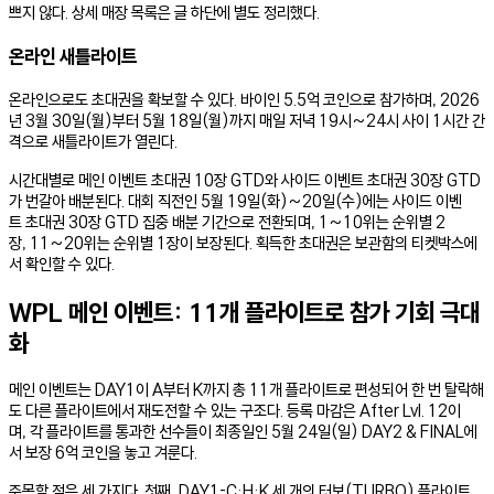
쁘지 않다. 상세 매장 목록은 글 하단에 별도 정리했다.
온라인 새틀라이트
온라인으로도 초대권을 확보할 수 있다. 바이인 5.5억 코인으로 참가하며, 2026
년 3월 30일(월)부터 5월 18일(월)까지 매일 저녁 19시~24시 사이 1시간 간
격으로 새틀라이트가 열린다.
시간대별로 메인 이벤트 초대권 10장 GTD와 사이드 이벤트 초대권 30장 GTD
가 번갈아 배분된다. 대회 직전인 5월 19일(화)~20일(수)에는 사이드 이벤
트 초대권 30장 GTD 집중 배분 기간으로 전환되며, 1~10위는 순위별 2
장, 11~20위는 순위별 1장이 보장된다. 획득한 초대권은 보관함의 티켓박스에
서 확인할 수 있다.
WPL 메인 이벤트: 11개 플라이트로 참가 기회 극대
화
메인 이벤트는 DAY1이 A부터 K까지 총 11개 플라이트로 편성되어 한 번 탈락해
도 다른 플라이트에서 재도전할 수 있는 구조다. 등록 마감은 After Lvl. 12이
며, 각 플라이트를 통과한 선수들이 최종일인 5월 24일(일) DAY2 & FINAL에
서 보장 6억 코인을 놓고 겨룬다.
주목할 점은 세 가지다. 첫째, DAY1-C·H·K 세 개의 터보(TURBO) 플라이트