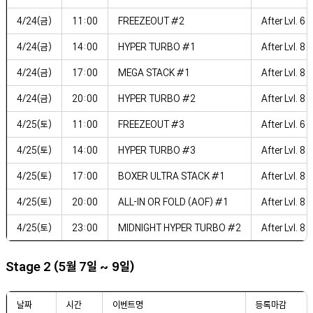
4/24(금)
11:00
FREEZEOUT #2
After Lvl. 6
4/24(금)
14:00
HYPER TURBO #1
After Lvl. 8
4/24(금)
17:00
MEGA STACK #1
After Lvl. 8
4/24(금)
20:00
HYPER TURBO #2
After Lvl. 8
4/25(토)
11:00
FREEZEOUT #3
After Lvl. 6
4/25(토)
14:00
HYPER TURBO #3
After Lvl. 8
4/25(토)
17:00
BOXER ULTRA STACK #1
After Lvl. 8
4/25(토)
20:00
ALL-IN OR FOLD (AOF) #1
After Lvl. 8
4/25(토)
23:00
MIDNIGHT HYPER TURBO #2
After Lvl. 8
Stage 2 (5월 7일 ~ 9일)
날짜
시간
이벤트명
등록마감