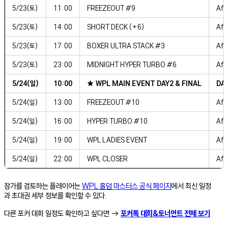
5/23(토)
11:00
FREEZEOUT #9
Afte
5/23(토)
14:00
SHORT DECK (+6)
Afte
5/23(토)
17:00
BOXER ULTRA STACK #3
Afte
5/23(토)
23:00
MIDNIGHT HYPER TURBO #6
Afte
5/24(일)
10:00
★ WPL MAIN EVENT DAY2 & FINAL
DA
5/24(일)
13:00
FREEZEOUT #10
Afte
5/24(일)
16:00
HYPER TURBO #10
Afte
5/24(일)
19:00
WPL LADIES EVENT
Afte
5/24(일)
22:00
WPL CLOSER
Afte
참가를 검토하는 플레이어는
WPL 홀덤 마스터스 공식 페이지
에서 최신 일정
과 초대권 세부 정보를 확인할 수 있다.
다른 포커 대회 일정도 확인하고 싶다면 →
포커톡 대회&토너먼트 전체 보기