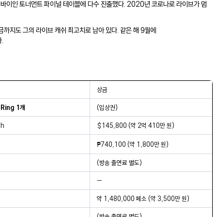
바이인 토너먼트 파이널 테이블에 다수 진출했다. 2020년 코로나로 라이브가 멈
지금까지도 그의 라이브 캐쉬 최고치로 남아 있다. 같은 해 9월에
.
상금
 Ring 1개
(입상권)
sh
$145,800 (약 2억 410만 원)
₱740,100 (약 1,800만 원)
(방송 출연료 별도)
—
약 1,480,000 페소 (약 3,500만 원)
(방송 출연료 별도)