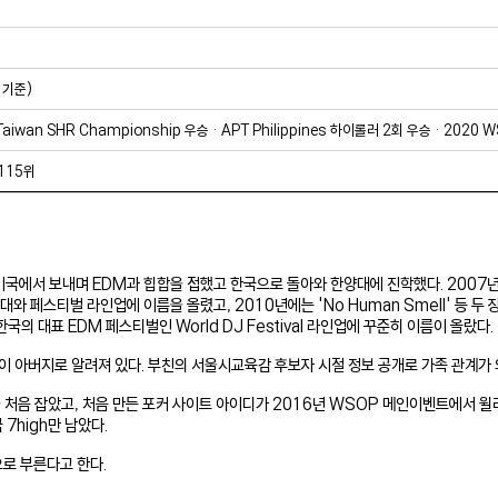
 기준)
aiwan SHR Championship 우승 · APT Philippines 하이롤러 2회 우승 · 2020 WSO
 115위
미국에서 보내며 EDM과 힙합을 접했고 한국으로 돌아와 한양대에 진학했다. 2007년
럽 무대와 페스티벌 라인업에 이름을 올렸고, 2010년에는 'No Human Smell' 등
의 대표 EDM 페스티벌인 World DJ Festival 라인업에 꾸준히 이름이 올랐다.
 아버지로 알려져 있다. 부친의 서울시교육감 후보자 시절 정보 공개로 가족 관계가 
잡았고, 처음 만든 포커 사이트 아이디가 2016년 WSOP 메인이벤트에서 윌리엄 카수프(W
 7high만 남았다.
으로 부른다고 한다.