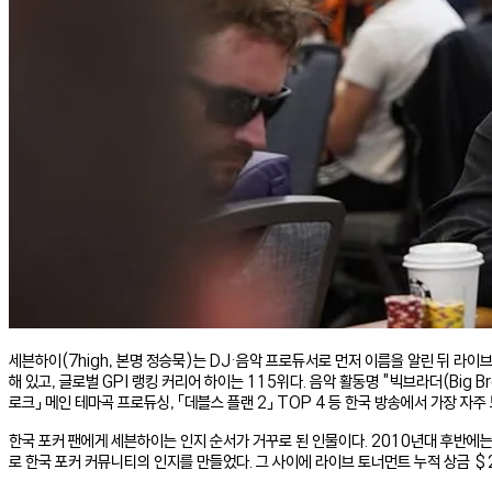
세븐하이(7high, 본명 정승묵)는 DJ·음악 프로듀서로 먼저 이름을 알린 뒤 라이브 토
해 있고, 글로벌 GPI 랭킹 커리어 하이는 115위다. 음악 활동명 "빅브라더(Big 
로크」 메인 테마곡 프로듀싱, 「데블스 플랜 2」 TOP 4 등 한국 방송에서 가장 자
한국 포커 팬에게 세븐하이는 인지 순서가 거꾸로 된 인물이다. 2010년대 후반에는 
로 한국 포커 커뮤니티의 인지를 만들었다. 그 사이에 라이브 토너먼트 누적 상금 $