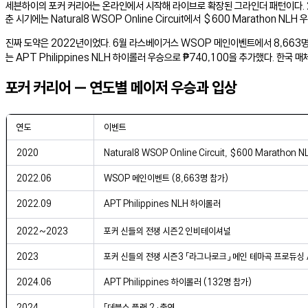
세븐하이의 포커 커리어는 온라인에서 시작해 라이브로 확장된 그라인더 패턴이다. 2
춘 시기에는 Natural8 WSOP Online Circuit에서 $600 Marathon NL
진짜 도약은 2022년이었다. 6월 라스베이거스 WSOP 메인이벤트에서 8,663명 
는 APT Philippines NLH 하이롤러 우승으로 ₱740,100을 추가했다. 한
포커 커리어 — 연도별 메이저 우승과 입상
연도
이벤트
2020
Natural8 WSOP Online Circuit, $600 Marathon N
2022.06
WSOP 메인이벤트 (8,663명 참가)
2022.09
APT Philippines NLH 하이롤러
2022~2023
포커 신들의 전쟁 시즌2 인비테이셔널
2023
포커 신들의 전쟁 시즌3 「라그나로크」 메인 테마곡 프로듀싱 
2024.06
APT Philippines 하이롤러 (132명 참가)
2024
「데블스 플랜 2」 출연