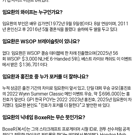
커 컵 사이드 이벤트 8위였다.
임요환의 와이프는 누구인가요?
임요환의 부인은 배우 김가연(1972년 9월 9일생)이다. 8살 연상이며, 2011
년 혼인신고 후 2016년 5월 결혼식을 올렸다. 슬하에 두 딸을 두고 있다.
임요환은 WSOP 브레이슬릿이 있나요?
없다. 임요환은 WSOP 결승 테이블에 한 차례 진출했으며(2025년 56
회 WSOP $3,000 NLHE 6-Handed 5위), 베스트 라이브 캐쉬도 이 이벤트
에서 받은 $136,701이다.
임요환과 홍진호 중 누가 포커를 더 잘하나요?
누적 상금은 출전 기간의 차이로 임요환이 앞서 있고, 단일 대회 우승 규모(홍진호
의 2022 Wynn Summer Classic 메인 이벤트 우승, 약 $696,000)는 홍
진호가 앞선다. GPI 한국 POY는 2022·2023년 홍진호, 2025년 임요환이 차
지했다. 임요환 본인도 "진호가 포커를 더 잘한다"고 발언한 바 있다.
임요환의 닉네임 BoxeR는 무슨 뜻인가요?
BoxeR(복서)는 그의 스타크래프트 프로게이머 시절 ID로, 권투 선수처럼 공격
적이고 정밀한 마이크로 컨트롤을 한다는 의미에서 붙여졌다. Hendon Mob