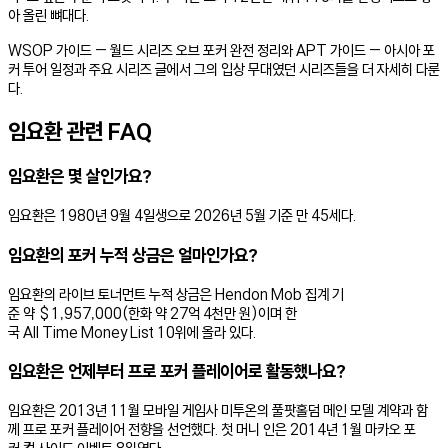
아 올린 뼈대다.
WSOP 가이드 — 월드 시리즈 오브 포커 완전 정리와 APT 가이드 — 아시아 포
커 투어 일정과 주요 시리즈 글에서 그의 입상 무대였던 시리즈들을 더 자세히 다룬
다.
임요환 관련 FAQ
임요환은 몇 살인가요?
임요환은 1980년 9월 4일생으로 2026년 5월 기준 만 45세다.
임요환의 포커 누적 상금은 얼마인가요?
임요환의 라이브 토너먼트 누적 상금은 Hendon Mob 집계 기
준 약 $1,957,000(한화 약 27억 4천만 원)이며 한
국 All Time Money List 10위에 올라 있다.
임요환은 언제부터 프로 포커 플레이어로 활동했나요?
임요환은 2013년 11월 모바일 게임사 미투온의 풀팟홀덤 메인 모델 계약과 함
께 프로 포커 플레이어 전향을 선언했다. 첫 머니 인은 2014년 1월 마카오 포