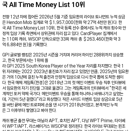
국 All Time Money List 10위
전향 12년 차에 접어든 2026년 5월 기준 임요환의 라이브 토너먼트 누적 상금
은 Hendon Mob 집계로 약 $1,957,000(한화 약 27억 4천만 원)다. 한
국 All Time Money List 10위, 한국 등록 선수 중에서도 누적 캐쉬 횟수와 안
정적 입상 기록 측면에서 상위권에 자리 잡고 있다. CardPlayer 집계에서
는 110회 캐쉬, WSOP 단독으로만 33회 캐쉬·총 $263,460(한화 약 3
억 6,884만 원)을 기록했다.
GPI 글로벌 랭킹은 2025년 시즌을 거치며 커리어 하이인 288위까지 상승했
고, 한국 부문에서는 1위에 올
라 GPI 2025 South Korea Player of the Year 자리를 차지했다. 한국 1
위 자리에는 2022·2023년 홍진호가 자리 잡고 있었던 만큼, 2025년의 임요환
은 거의 10년에 걸친 누적 출전과 안정적 입상으로 다시 한국 톱에 도착한 셈이
다. 한국 매체 게임톡(한경)은 2018년 그의 첫 메인 이벤트 우승 직후 인터뷰에
서 임요환의 자기 진단을 그대로 옮겼다. 그는 게임톡과의 인터뷰에서 "한국은 세
계적인 포커 약체 국가다. 메인이벤트 우승을 통해 하나하나 바꿔나가고 싶었는
데, 기간이 5년 걸렸다"라고 회상했다. 작은 사이드 이벤트 입상 상금으로 5년
을 버틴 끝에 메인 트로피에 손을 댄 시기가 2018년이었고, 본격적인 누적
은 그 이후부터 쌓였다고 봐야 한다.
캐쉬 평균 출전 무대는 마닐라 APT, 호치민 APT, 다낭 WPT Prime, 타이베
이 WPT/APT, 라스베이거스 WSOP로 정리된다. 한국 라이브 무대로는 윈조