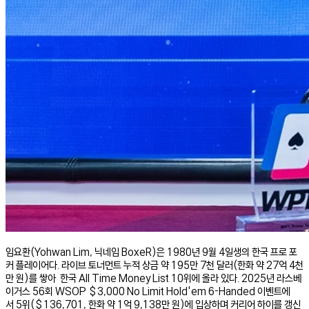
임요환(Yohwan Lim, 닉네임 BoxeR)은 1980년 9월 4일생의 한국 프로 포
커 플레이어다. 라이브 토너먼트 누적 상금 약 195만 7천 달러(한화 약 27억 4천
만 원)를 쌓아 한국 All Time Money List 10위에 올라 있다. 2025년 라스베
이거스 56회 WSOP $3,000 No Limit Hold'em 6-Handed 이벤트에
서 5위($136,701, 한화 약 1억 9,138만 원)에 입상하며 커리어 하이를 갱신