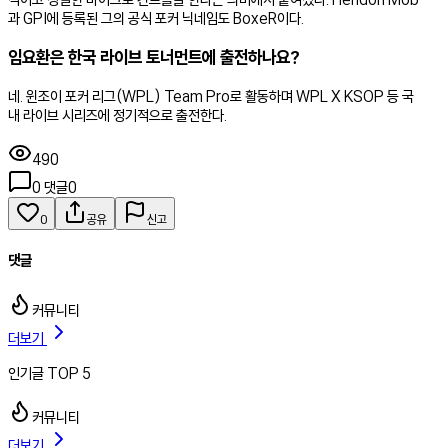
과 GPI에 등록된 그의 공식 포커 닉네임도 BoxeR이다.
임요환은 한국 라이브 토너먼트에 출전하나요?
네. 윈조이 포커 리그(WPL) Team Pro로 활동하며 WPL X KSOP 등 국
내 라이브 시리즈에 정기적으로 출전한다.
490
0
댓글
0
0
공유
신고
댓글
커뮤니티
더보기
인기글 TOP 5
커뮤니티
더보기