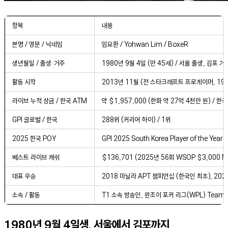
항목
내용
본명 / 영문 / 닉네임
임요환 / Yohwan Lim / BoxeR
생년월일 / 출생·거주
1980년 9월 4일 (만 45세) / 서울 출생, 김포 거
활동 시작
2013년 11월 (전 스타크래프트 프로게이머, 19
라이브 누적 상금 / 한국 ATM
약 $1,957,000 (한화 약 27억 4천만 원) / 한국
GPI 글로벌 / 한국
288위 (커리어 하이) / 1위
2025 한국 POY
GPI 2025 South Korea Player of the Year
베스트 라이브 캐쉬
$136,701 (2025년 56회 WSOP $3,000 N
대표 우승
2018 마닐라 APT 챔피언십 (한국인 최초), 2025 
소속 / 활동
T1 소속 방송인, 윈조이 포커 리그(WPL) Team 
1980년 9월 4일생, 서울에서 김포까지