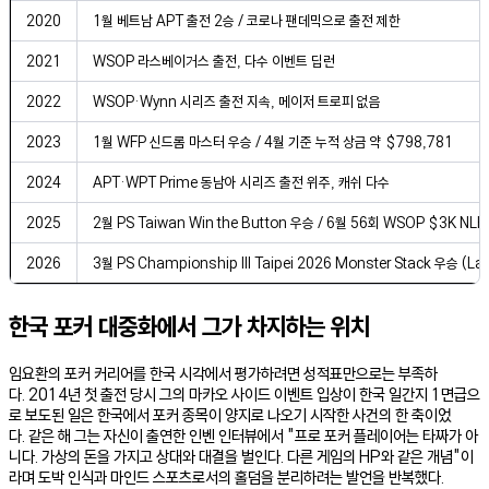
2020
1월 베트남 APT 출전 2승 / 코로나 팬데믹으로 출전 제한
2021
WSOP 라스베이거스 출전, 다수 이벤트 딥런
2022
WSOP·Wynn 시리즈 출전 지속, 메이저 트로피 없음
2023
1월 WFP 신드롬 마스터 우승 / 4월 기준 누적 상금 약 $798,781
2024
APT·WPT Prime 동남아 시리즈 출전 위주, 캐쉬 다수
2025
2월 PS Taiwan Win the Button 우승 / 6월 56회 WSOP $3K NLH
2026
3월 PS Championship III Taipei 2026 Monster Stack 우승 (Lat
한국 포커 대중화에서 그가 차지하는 위치
임요환의 포커 커리어를 한국 시각에서 평가하려면 성적표만으로는 부족하
다. 2014년 첫 출전 당시 그의 마카오 사이드 이벤트 입상이 한국 일간지 1면급으
로 보도된 일은 한국에서 포커 종목이 양지로 나오기 시작한 사건의 한 축이었
다. 같은 해 그는 자신이 출연한 인벤 인터뷰에서 "프로 포커 플레이어는 타짜가 아
니다. 가상의 돈을 가지고 상대와 대결을 벌인다. 다른 게임의 HP와 같은 개념"이
라며 도박 인식과 마인드 스포츠로서의 홀덤을 분리하려는 발언을 반복했다.