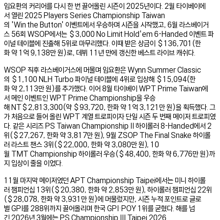
임요환의 커리어를 다시 한 번 끌어올린 시즌이 2025년이다. 2월 타이베이에
서 열린 2025 Players Series Championship Taiwan
의 'Win the Button' 이벤트에서 우승하며 시즌을 시작했고, 6월 라스베이거
스 56회 WSOP에서는 $3,000 No Limit Hold'em 6-Handed 이벤트 파
이널 테이블에 진출해 5위로 마무리했다. 이때 받은 상금이 $136,701(한
화 약 1억 9,138만 원)로, 데뷔 11년 만에 갱신한 베스트 라이브 캐쉬다.
WSOP 직후 라스베이거스에 머물며 임요환은 Wynn Summer Classic
의 $1,100 NLH Turbo 파이널 테이블에 4위로 입상해 $15,094(한
화 약 2,113만 원)를 추가했다. 이어 8월 타이베이 WPT Prime Taiwan에
서 메인 이벤트인 WPT Prime Championship을 우승
해 NT$2,813,300(약 $93,720, 한화 약 1억 3,121만 원)을 획득했다. 그
가 처음으로 들어 올린 WPT 계열 트로피이자 단일 시즌 두 번째 메이저 트로피였
다. 같은 시리즈 PS Taiwan Championship II 하이롤러 8-Handed에서 2
위($27,267, 한화 약 3,817만 원), 9월 ZSOP The Final Snake 하이롤
러 라스트 챈스 3위($22,000, 한화 약 3,080만 원), 10
월 TMT Championship 하이롤러 우승($48,400, 한화 약 6,776만 원)까
지 입상이 줄을 이었다.
11월 마지막 메이저였던 APT Championship Taipei에서는 미니 하이롤
러 챔피언십 13위($20,380, 한화 약 2,853만 원), 하이롤러 챔피언십 22위
($28,078, 한화 약 3,931만 원)에 머물렀지만, 시즌 누적 포인트로 글로
벌 GPI를 288위까지 끌어올리며 한국 GPI·POY 1위를 굳혔다. 해를 넘
긴 2026년 3월에는 PS Championship III Taipei 2026