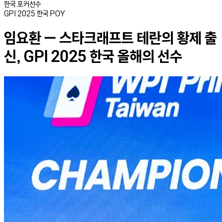
한국 포커선수
GPI 2025 한국 POY
임요환 — 스타크래프트 테란의 황제 출
신, GPI 2025 한국 올해의 선수