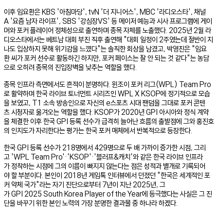
이후 임요환은 KBS '아침마당', tvN '더 지니어스', MBC '라디오스타', 채널
A '요즘 남자 라이프', SBS '강심장VS' 등 메이저 예능과 시사 프로그램에 게이
머와 포커 플레이어 정체성으로 출연하며 종목 자체를 노출했다. 2025년 2월 라
디오스타에서는 베트남 대회 부진 직후 출연해 "대회 일정이 2주였는데 절반이 지
나도 입상하지 못해 위기감을 느꼈다"는 솔직한 회상을 남겼고, 박영진은 "임요
환 씨가 포커 선수로 활동하긴 하지만, 포커 페이스는 잘 안 되는 것 같다"는 농담
으로 오히려 종목의 진입장벽을 낮추는 역할을 했다.
종목 인프라 측면에서도 흔적이 분명하다. 윈조이 포커 리그(WPL) Team Pro
로 활약하며 한국 라이브 토너먼트 시리즈인 WPL X KSOP에 정기적으로 모습
을 보였고, T1 소속 방송인으로 자신의 e스포츠 시대 팬덤을 그대로 포커 콘텐
츠 시청자로 옮겨오는 역할을 했다. KSOP가 2020년 GPI 아시아와 정식 계약
을 체결한 이후 한국 GPI 등록 선수가 급격히 늘어난 흐름의 출발점에 그와 홍진호
의 인지도가 자리한다는 평가는 한국 포커 매체에서 반복적으로 등장한다.
한국 GPI 등록 선수가 218명에서 429명으로 두 배 가까이 증가한 시점, 그리
고 'WPL Team Pro'·'KSOP'·'블러프&캐치'와 같은 한국 라이브 인프라
가 정착하는 시점에 그의 이름이 빠지지 않는다는 점은 성적과 별개로 기록되어
야 할 부분이다. 본인이 2018년 게임톡 인터뷰에서 던졌던 "한국은 세계적인 포
커 약체 국가"라는 자기 진단으로부터 7년이 지난 2025년, 그
가 GPI 2025 South Korea Player of the Year에 등극했다는 사실은 그 진
단을 바꾸기 위한 본인 노력의 가장 분명한 결과물 중 하나라 하겠다.